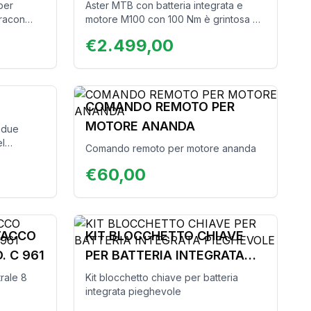
per
Aster MTB con batteria integrata e
Dracon
motore M100 con 100 Nm è grintosa e
ollo per
affidabile, la potenza perfetta per le
€
2.499,00
nali su
escursioni più emozionanti.
COMANDO REMOTO PER
MOTORE ANANDA
u due
el
Comando remoto per motore ananda
.
unghe
€
60,00
ittà.
 meglio!
TACCO
KIT BLOCCHETTO CHIAVE
. C 961
PER BATTERIA INTEGRATA
PIEGHEVOLE
rale 8
Kit blocchetto chiave per batteria
integrata pieghevole