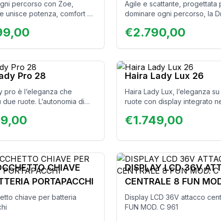
ogni percorso con Zoe,
Agile e scattante, progettata 
he unisce potenza, comfort e
dominare ogni percorso, la 
. Con un’autonomia eccezionale
Corsa unisce velocità e contr
99,00
€
2.790,00
ign robusto, è perfetta per
garantire prestazioni eccezio
sentieri, garantendo massima
tutti i terreni.
su ogni tipo di terreno.
 per offrire prestazioni
 un comfort senza pari, Zoe è
Lady Pro 28
Haira Lady Lux 26
ideale per chi cerca
y pro è l’eleganza che
Haira Lady Lux, l’eleganza s
tà e performance in ogni
u due ruote. L’autonomia di
ruote con display integrato n
.
ta ne fa la bici elettrica
manubrio e ruote da 26 pollici
99,00
€
1.749,00
r lunghe passeggiate o per
Autonomia eccezionale per l
menti in città. Da ora
passeggiate o spostamenti in c
le con ruote da 28″ e con
Bellezza ed efficienza senza
estino di serie inclusi!
compromessi, per chi cerca il
LOCCHETTO CHIAVE
DISPLAY LCD 36V AT
TTERIA PORTAPACCHI
CENTRALE 8 FUN MOD
etto chiave per batteria
Display LCD 36V attacco cent
hi
FUN MOD. C 961