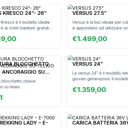
si, per chi cerca il meglio!
 KRESCO 24”- 26”
VERSUS 27.5”
 Kresco è il modello ideale
Versus è la bici ideale per c
e ai vostri bambini: grandi
si apprestano ad utilizzare 
ni, piccolo prezzo, lunga
per le prime avventure fuoris
69,00
€
1.499,00
esto modello, infatti,
per chi ama lo stile MTB anch
di inserire ruote da 24” o 26”
strade cittadine. Caratterizza
so telaio. In questo modo si
telaio idroformato è possibile
icicletta elettrica che potrà
i suoi particolari tra due color
lizzata da 8 fino a 14 anni e
e lime o rosso e bianco.
TURA BLOCCHETTO
VERSUS 24”
in misura 26” sino ad una
E ANCORAGGIO SU
La versus 24″ è il modello ide
 175cm. La bici ideale per
giovani generazioni. Il modell
 ragazze.
 blocchetto chiave
level ha tutto quello che ser
o su telaio
€
1.359,00
essere una vera e-mtb. Con i
1
telaio in alluminio e una batte
250w e 40 N/m, ogni giovane
sarà in grado di seguire i gra
loro avventure alla scoperta 
mondo. La bici ideale per rag
REKKING LADY – E-
CARICA BATTERIA 36V
ragazze.