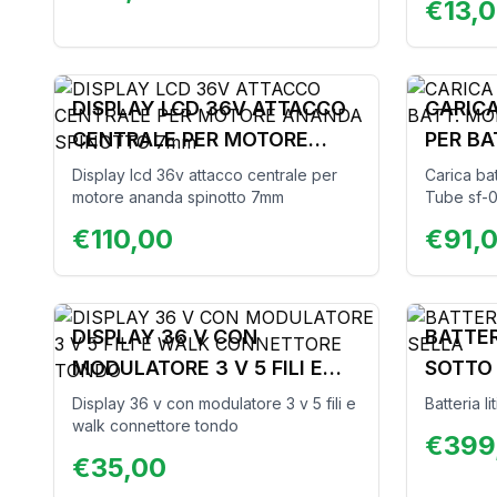
€
13,0
DISPLAY LCD 36V ATTACCO
CARICA
CENTRALE PER MOTORE
PER BA
ANANDA SPINOTTO 7mm
E SF 0
Display lcd 36v attacco centrale per
Carica bat
motore ananda spinotto 7mm
Tube sf-0
€
110,00
€
91,
DISPLAY 36 V CON
BATTER
MODULATORE 3 V 5 FILI E
SOTTO
WALK CONNETTORE TONDO
Display 36 v con modulatore 3 v 5 fili e
Batteria l
walk connettore tondo
€
399
€
35,00