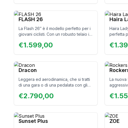
FLASH 26
Haira 
La Flash 26″ è il modello perfetto per i
Haira Lady
giovani ciclisti. Con un robusto telaio in
perfetta p
alluminio e un motore da 250W e 45
vivacità. 
€
1.599,00
€
1.3
N/m, ogni giovane biker potrà
come azzu
affrontare i sentieri più impegnativi e
unisce el
superare i propri limiti. La bici ideale
ogni spos
per ragazzi e ragazze che amano
piacere. I
l’avventura.
con stile 
Dracon
Rocker
Leggera ed aerodinamica, che si tratti
La nuova 
di una gara o di una pedalata con gli
aggressiv
amici, questa nuova gravel è la bici
da 14Ah c
€
2.790,00
€
1.5
perfetta per ottenere velocità e
larghi. È a
prestazioni sui terreni misti.
anche il p
garantisc
durevole
Sunset Plus
ZOE