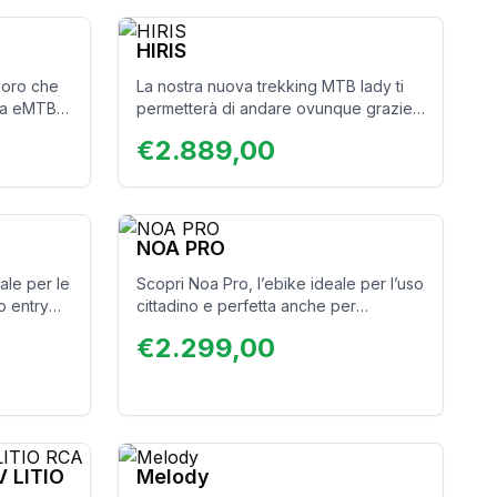
ai 14 anni e può essere utilizzata fino a
un’altezza di 175 cm. Ideale per ragazzi
HIRIS
e ragazze che vogliono esplorare il
oloro che
La nostra nuova trekking MTB lady ti
mondo su due ruote.
una eMTB
permetterà di andare ovunque grazie
trada o
al suo telaio robusto e alle sue ruote
€
2.889,00
e sulle
adatte ai terreni più insidiosi.
ta da un
 scegliere
azioni: blu
NOA PRO
ale per le
Scopri Noa Pro, l’ebike ideale per l’uso
o entry
cittadino e perfetta anche per
ve per
avventurarsi fuori città su percorsi più
€
2.299,00
l robusto
impegnativi. Dotata di display integrato
ria da
al telaio, offre prestazioni superiori,
 biker
comfort e stabilità su ogni tipo di
ndi nelle
terreno. Noa Pro garantisce
del
un’esperienza di guida affidabile,
azzi e
rendendo ogni viaggio un piacere.
 LITIO
Melody