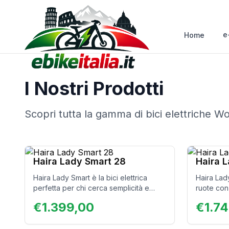
e
Home
I Nostri Prodotti
Scopri tutta la gamma di bici elettriche W
Haira Lady Smart 28
Haira 
Haira Lady Smart è la bici elettrica
Haira Lad
perfetta per chi cerca semplicità e
ruote con
vivacità. Disponibile in colori vibranti
manubrio e
€
1.399,00
€
1.7
come azzurro Tiffany e Malva pastello,
Autonomia
unisce eleganza e praticità, rendendo
passeggiat
ogni spostamento in città un vero
Bellezza 