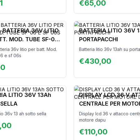
1
€
65,00
 BATTERIA 36V LITIO
BATTERIA LITIO 36V 
TT. MOD. TUBE SF-06
PORTAPACCHI
6S
teria 36v litio per batt. Mod.
Batteria litio 36v 13ah su por
6 e sf 06s
€
430,00
00
IA LITIO 36V 13Ah
DISPLAY LCD 36 V A
 SELLA
CENTRALE PER MOTO
DAPU
itio 36v 13 ah sotto sella
Display lcd 36 v attacco cent
motore dapu
,00
€
110,00