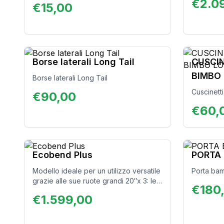
€
2.0
€
15,00
cerca semp
perfetta p
avventure 
affidabil
Smart uni
rendendo 
Borse laterali Long Tail
CUSCIN
piacevole
BIMBO 
Borse laterali Long Tail
Cuscinett
€
90,00
€
60,
Ecobend Plus
PORTA 
Modello ideale per un utilizzo versatile
Porta bam
grazie alle sue ruote grandi 20″x 3: le
€
180
strade dissestate e i terreni difficoltosi
€
1.599,00
non saranno un ostacolo! La batteria da
13 Ah garantisce lunga durata.