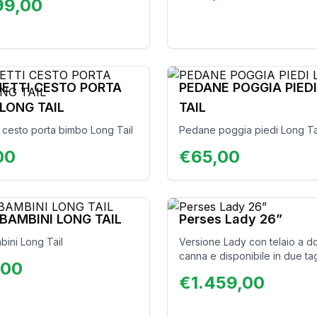
99,00
licità e prestazioni, è
er l’uso cittadino e le
fuori città. Confortevole e
e su ogni percorso, la Noa
sce eleganza e funzionalità,
ogni viaggio un’esperienza
ETTI CESTO PORTA
PEDANE POGGIA PIED
 e senza pensieri.
LONG TAIL
TAIL
i cesto porta bimbo Long Tail
Pedane poggia piedi Long Ta
00
€
65,00
BAMBINI LONG TAIL
Perses Lady 26”
bini Long Tail
Versione Lady con telaio a d
canna e disponibile in due tag
,00
ruote da 28″ e 26″. I suoi fren
€
1.459,00
garantiscono una frenata scat
rapida. Spostarsi in città sarà 
agevole!