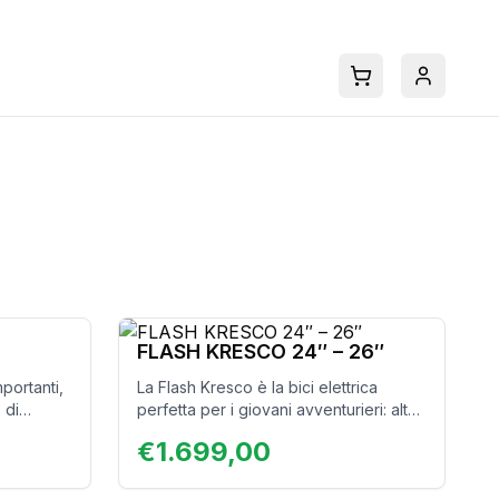
FLASH KRESCO 24″ – 26″
mportanti,
La Flash Kresco è la bici elettrica
 di
perfetta per i giovani avventurieri: alte
r portare
prestazioni, prezzo accesibile e lunga
€
1.699,00
durata! Con la possibilità di montare
ruote da 24″ o 26″ nello stesso telaio,
questa bici si adatta ai ragazzi dagli 8