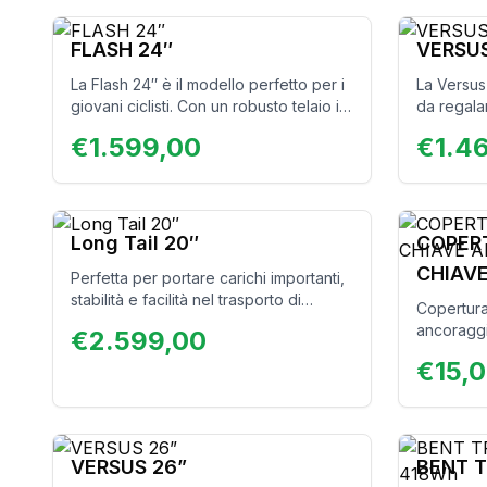
piacere. Ideale per chi ama distinguersi
compromes
con stile e semplicità!
FLASH 24″
VERSUS
La Flash 24″ è il modello perfetto per i
La Versus
giovani ciclisti. Con un robusto telaio in
da regalar
alluminio e un motore da 250W e 45
prestazio
€
1.599,00
€
1.4
N/m, ogni giovane biker potrà
durata! Qu
affrontare i sentieri più impegnativi e
permette 
superare i propri limiti. La bici ideale
nello stes
per ragazzi e ragazze che amano
avrà una b
l’avventura.
essere uti
Long Tail 20″
COPER
comunque 
CHIAV
Perfetta per portare carichi importanti,
altezza di
stabilità e facilità nel trasporto di
ragazzi e
TELAIO
Copertura
persone. È il mezzo ideale per portare
ancoraggi
€
2.599,00
con te la tua famiglia.
€
15,0
VERSUS 26”
BENT T