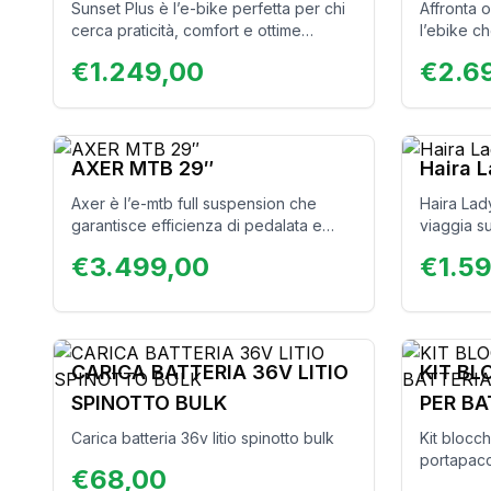
Sunset Plus è l’e-bike perfetta per chi
Affronta 
cerca praticità, comfort e ottime
l’ebike c
prestazioni. Il motore 45N/M e la
stabilità
€
1.249,00
€
2.6
batteria 14Ah garantiscono un
ed un des
validissimo supporto nella pedalata e
strada e 
nell’autonomia. Nasce come
sicurezza 
evoluzione di un nostro modello di e-
Progettata
bike molto apprezzato, la Sunset, ha la
elevate e
AXER MTB 29″
Haira 
stessa manegevolezza, facilità d’uso e
la scelta 
Axer è l’e-mtb full suspension che
Haira Lad
piacevolezza di guida, con il plus di
affidabili
garantisce efficienza di pedalata e
viaggia s
motore e batterie potenziati.
avventura
comfort anche sui terreni più difficili. Il
lunga dura
€
3.499,00
€
1.5
motore centrale Ananda con 100 N/m e
ideale pe
la batteria da 720Wh ti assicurano il
gli sposta
massimo supporto nelle uscite più
disponibi
impegnative. Design grintoso e
staffa e c
contemporaneo.
CARICA BATTERIA 36V LITIO
KIT B
SPINOTTO BULK
PER BA
Carica batteria 36v litio spinotto bulk
Kit blocch
portapacc
€
68,00