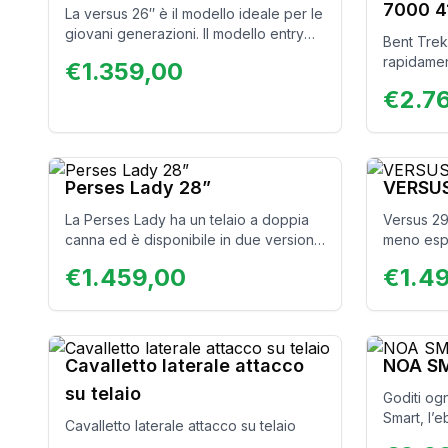
7000 
La versus 26″ è il modello ideale per le
giovani generazioni. Il modello entry
Bent Trek
level ha tutto quello che serve per
rapidament
€
1.359,00
essere una vera e-mtb. Con il robusto
ripide… s
telaio in alluminio e una batteria da
€
2.7
motore Sh
250w e 40 N/m, ogni giovane biker
lunga dura
sarà in grado di cimentarsi nel fuori
mille modi
strada e scoprire i propri limiti. La bici
soddisfazi
ideale per ragazzi e ragazze.
famiglia 
Perses Lady 28”
VERSUS
lavoro!
La Perses Lady ha un telaio a doppia
Versus 29″
canna ed è disponibile in due versioni:
meno espe
con ruote da 26” e 28”. Modello adatto
eMtb. Il 
€
1.459,00
€
1.4
agli spostamenti urbani e con freni a
facile da 
disco che ne garantiscono una frenata
avventure
pronta. Modello estremamente
per le stra
maneggevole nel traffico cittadino e
garantisce percorrenze fino a 75 km
Cavalletto laterale attacco
NOA S
su telaio
Goditi og
Smart, l’e
Cavalletto laterale attacco su telaio
batteria i