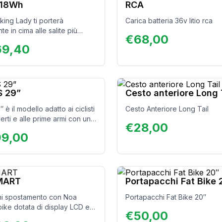
418Wh
RCA
king Lady ti porterà
Carica batteria 36v litio rca
e in cima alle salite più
€
68,00
enza perdere fiato! Grazie al
69,40
imano Steps e alla batteria di
ta potrai usare la tua Bent in
 diversi, e ti darà grande
one sia nelle escursioni in
che negli spostamenti casa-
 29”
Cesto anteriore Long 
 è il modello adatto ai ciclisti
Cesto Anteriore Long Tail
rti e alle prime armi con una
€
28,00
motore posteriore la rende
99,00
utilizzare per le prime
 sui terreni di montagna o
de di città.
MART
Portapacchi Fat Bike 
ni spostamento con Noa
Portapacchi Fat Bike 20″
bike dotata di display LCD e
€
50,00
ntegrata. Progettata per chi