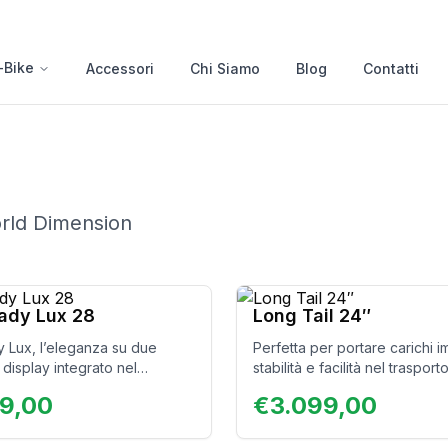
-Bike
Accessori
Chi Siamo
Blog
Contatti
orld Dimension
Lady Lux 28
Long Tail 24″
y Lux, l’eleganza su due
Perfetta per portare carichi i
 display integrato nel
stabilità e facilità nel trasporto
 ruote da 28 pollici.
persone. È il mezzo ideale pe
49,00
€
3.099,00
 eccezionale per lunghe
con te la tua famiglia.
e o spostamenti in città.
ed efficienza senza