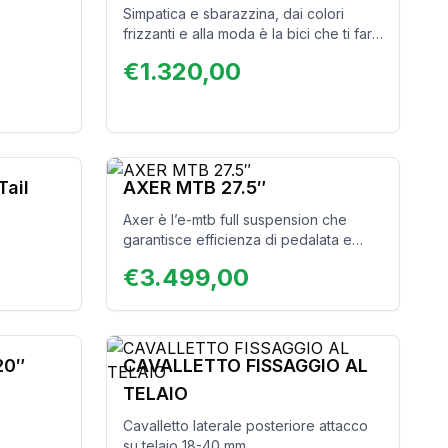
Simpatica e sbarazzina, dai colori
frizzanti e alla moda è la bici che ti farà
pensare: “Ma è veramente elettrica?”…
€
1.320,00
provare per credere!
Tail
AXER MTB 27.5″
Axer è l’e-mtb full suspension che
garantisce efficienza di pedalata e
comfort anche sui terreni più difficili. Il
€
3.499,00
motore centrale Ananda con 100 N/m e
la batteria da 720Wh ti assicurano il
massimo supporto nelle uscite più
impegnative. Design grintoso e
contemporaneo.
20″
CAVALLETTO FISSAGGIO AL
TELAIO
Cavalletto laterale posteriore attacco
su telaio 18-40 mm