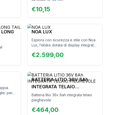
€
10,15
I LONG
NOA LUX
Esplora con sicurezza e stile con Noa
Lux, l’ebike dotata di display integrato
il
al telaio e cinghia di trasmissione per
€
2.599,00
una guida silenziosa e senza problemi.
Progettata per garantire massimo
comfort e prestazioni elevate con la
batteria integrata 720Wh, è ideale per
chi desidera affrontare ogni tipo di
BATTERIA LITIO 36V 8Ah
terreno con la massima tranquillità. Noa
Lux unisce innovazione e praticità per
INTEGRATA TELAIO
oppia
un’esperienza di guida senza
lie: per
PIEGHEVOLE
Batteria litio 36v 8ah integrata telaio
paragoni.
i a disco
pieghevole
tante e
facile e
€
464,00