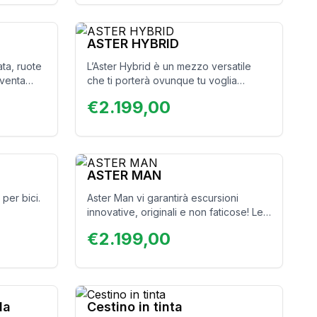
ASTER HYBRID
ata, ruote
L’Aster Hybrid è un mezzo versatile
iventa
che ti porterà ovunque tu voglia
n.
andare. Compagna leggera, divertente
€
2.199,00
erete
e confortevole, sempre pronta ad
accompagnarti chilometro dopo
chilometro.
ASTER MAN
 per bici.
Aster Man vi garantirà escursioni
innovative, originali e non faticose! Le
strade in salita vi risulteranno facili
€
2.199,00
grazie alla potenza e all’assistenza
intelligente del motore centrale
Ananda.
la
Cestino in tinta