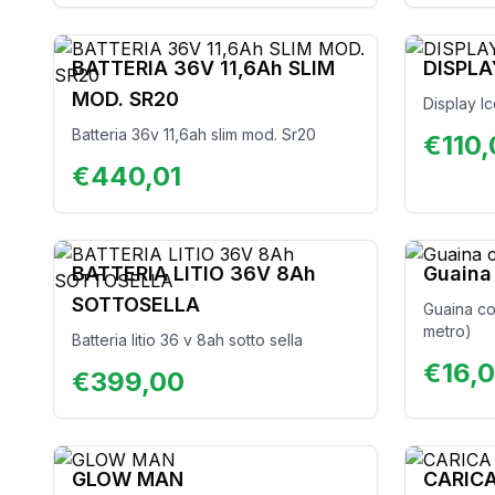
BATTERIA 36V 11,6Ah SLIM
DISPL
MOD. SR20
Display l
Batteria 36v 11,6ah slim mod. Sr20
€
110
€
440,01
BATTERIA LITIO 36V 8Ah
Guaina 
SOTTOSELLA
Guaina cop
metro)
Batteria litio 36 v 8ah sotto sella
€
16,
€
399,00
GLOW MAN
CARICA