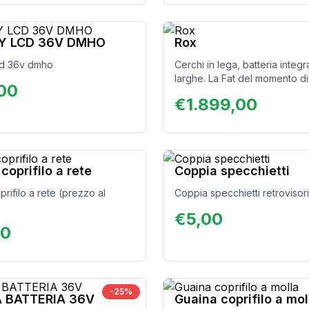
AY LCD 36V DMHO
Rox
cd 36v dmho
Cerchi in lega, batteria integr
larghe. La Fat del momento d
,00
luxury in casa World dimensio
€
1.899,00
Lasciatevi sedurre! Non pass
inosservati.
coprifilo a rete
Coppia specchietti
rifilo a rete (prezzo al
Coppia specchietti retrovisori
€
5,00
00
-
25
%
 BATTERIA 36V
Guaina coprifilo a mol