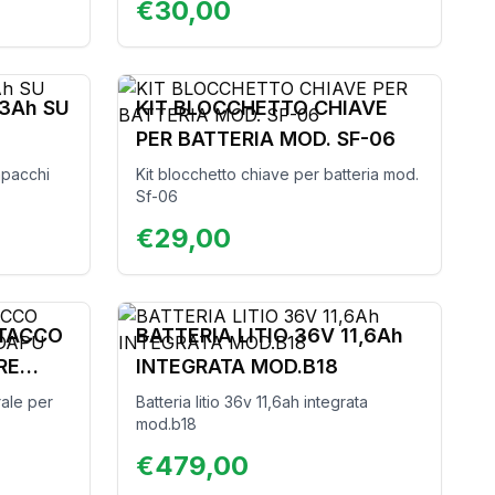
€
30,00
13Ah SU
KIT BLOCCHETTO CHIAVE
PER BATTERIA MOD. SF-06
tapacchi
Kit blocchetto chiave per batteria mod.
Sf-06
€
29,00
TTACCO
BATTERIA LITIO 36V 11,6Ah
RE
INTEGRATA MOD.B18
rale per
Batteria litio 36v 11,6ah integrata
mod.b18
€
479,00