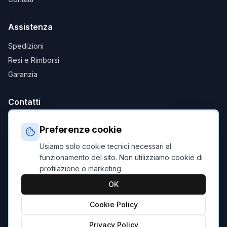
Assistenza
Spedizioni
Resi e Rimborsi
Garanzia
Contatti
ebikeitalia@c-commerce.it
Preferenze cookie
+39 0941 1935100
Usiamo solo cookie tecnici necessari al
Piazza XXV Aprile, 25, 98067 Raccuja (ME)
funzionamento del sito. Non utilizziamo cookie di
profilazione o marketing.
OK
Condizioni di Vendita
|
Privacy Policy
|
Cookie Policy
Cookie Policy
©
2026
eBikeItalia.it. Tutti i diritti riservati.
Privacy Policy