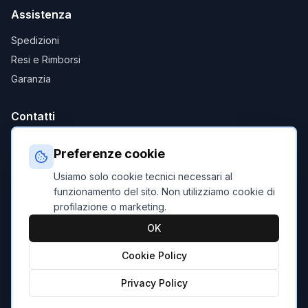
Assistenza
Spedizioni
Resi e Rimborsi
Garanzia
Contatti
ebikeitalia@c-commerce.it
Preferenze cookie
+39 0941 1935100
Usiamo solo cookie tecnici necessari al
Piazza XXV Aprile, 25, 98067 Raccuja (ME)
funzionamento del sito. Non utilizziamo cookie di
profilazione o marketing.
OK
Condizioni di Vendita
|
Privacy Policy
|
Cookie Policy
Cookie Policy
©
2026
eBikeItalia.it. Tutti i diritti riservati.
Privacy Policy
Powered by
C-Teck