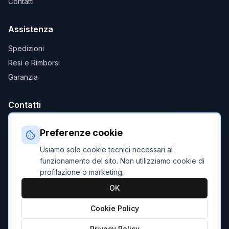
Contatti
Assistenza
Spedizioni
Resi e Rimborsi
Garanzia
Contatti
ebikeitalia@c-commerce.it
Preferenze cookie
+39 0941 1935100
Usiamo solo cookie tecnici necessari al
Piazza XXV Aprile, 25, 98067 Raccuja (ME)
funzionamento del sito. Non utilizziamo cookie di
profilazione o marketing.
OK
Condizioni di Vendita
|
Privacy Policy
|
Cookie Policy
Cookie Policy
©
2026
eBikeItalia.it. Tutti i diritti riservati.
Privacy Policy