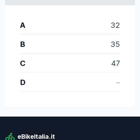
A
32
B
35
C
47
D
–
eBikeItalia.it