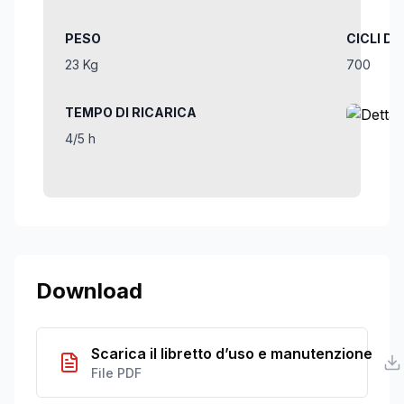
PESO
CICLI DI
23 Kg
700
TEMPO DI RICARICA
4/5 h
Download
Scarica il libretto d’uso e manutenzione
File PDF