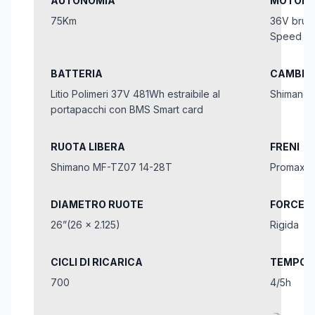
AUTONOMIA
MOTORE
75Km
36V brus
Speed
BATTERIA
CAMBIO
Litio Polimeri 37V 481Wh estraibile al
Shimano 
portapacchi con BMS Smart card
RUOTA LIBERA
FRENI
Shimano MF-TZ07 14-28T
Promax V-
DIAMETRO RUOTE
FORCEL
26”(26 x 2.125)
Rigida
CICLI DI RICARICA
TEMPO D
700
4/5h