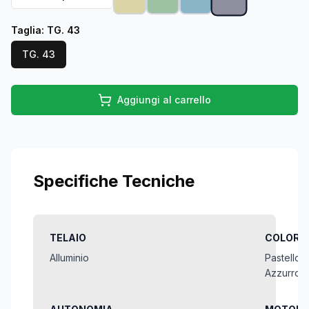
Taglia
:
TG. 43
TG. 43
Aggiungi al carrello
Specifiche Tecniche
TELAIO
COLORE
Alluminio
Pastello:
Azzurro